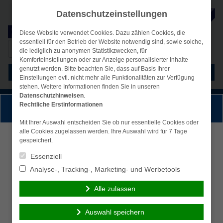
Datenschutzeinstellungen
Diese Website verwendet Cookies. Dazu zählen Cookies, die
essentiell für den Betrieb der Website notwendig sind, sowie solche,
Suche
simplr-Login
die lediglich zu anonymen Statistikzwecken, für
nach:
Komforteinstellungen oder zur Anzeige personalisierter Inhalte
genutzt werden. Bitte beachten Sie, dass auf Basis Ihrer
Menü
Einstellungen evtl. nicht mehr alle Funktionalitäten zur Verfügung
stehen. Weitere Informationen finden Sie in unseren
Datenschutzhinweisen
.
Rechtliche Erstinformationen
Persönliche Beratung gewünscht?
Mit Ihrer Auswahl entscheiden Sie ob nur essentielle Cookies oder
alle Cookies zugelassen werden. Ihre Auswahl wird für 7 Tage
Ich wünsche eine
Ich verzichte auf eine
gespeichert.
persönliche Beratung
persönliche Beratung
Essenziell
und möchte Kontakt mit
und möchte mit dem
Analyse-, Tracking-, Marketing- und Werbetools
einem Berater
Besuch der Seite
aufnehmen.
fortfahren.
Alle zulassen
Ich habe die
Auswahl speichern
Beraten lassen
Erstinformation (PDF)