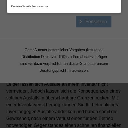
gelesen und gespeichert
Cookie-Details
Impressum
Inventarversicherung
Inventarversicherung
Fortsetzen
Alle modernen Unternehmen benötigen in unserer
heutigen Zeit bestimmte Einrichtungsgegenstände,
Vorräte und anderweitig genutzte Objekte, um den
normalen Geschäftsbetrieb ungestört abzuwickeln. Der
Gemäß neuer gesetzlicher Vorgaben (Insurance
Verlust eines dieser Gegenstände, sei es nun ein
Distribution Direktive - IDD) zu Fernabsatzverträgen
Computer, ein Telefon oder eine Spülmaschine, kann die
sind wir dazu verpflichtet, an dieser Stelle auf unsere
Geschäftstätigkeit direkt oder indirekt massiv
Beratungspflicht hinzuweisen.
beschränken und zu einem Einnahmeverlust führen.
Leider lassen sich Ausfälle an Ihrem Inventar nicht
vermeiden. Jedoch lassen sich die Konsequenzen eines
solchen Ausfalls in überschaubare Grenzen rücken. Mit
einer Inventarversicherung können Sie Ihr betriebliches
Inventar gegen Ausfälle abdecken und haben somit die
Gewissheit, nach einem Verlust eines für den Betrieb
notwendigen Gegenstandes einen schnellen finanziellen