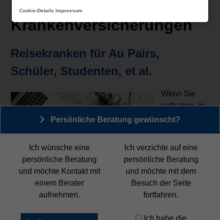
Cookie-Details
Impressum
Krankenversicherungen
Krankenversicherungen
Reisekranken für Au Pairs,
Schüler, Studenten, et al.
Wenn Sie
vorhaben, in
absehbarer
Persönliche Beratung gewünscht?
Zeit einen Au
Pair-
Ich wünsche eine
Ich verzichte auf eine
Aufenthalt im
persönliche Beratung
persönliche Beratung
Ausland zu
und möchte Kontakt mit
und möchte mit dem
verbringen,
einem Berater
Besuch der Seite
sollten Sie diesen gut vorbereiten, um Ihre Reise
aufnehmen.
fortfahren.
unbeschwert genießen zu können. Wenn Sie
beispielsweise während Ihres Aufenthaltes krank
Ich habe die