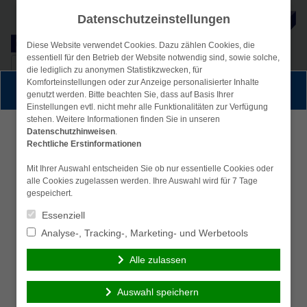
Datenschutzeinstellungen
Diese Website verwendet Cookies. Dazu zählen Cookies, die
essentiell für den Betrieb der Website notwendig sind, sowie solche,
Suche
simplr-Login
die lediglich zu anonymen Statistikzwecken, für
nach:
Komforteinstellungen oder zur Anzeige personalisierter Inhalte
Persönliche Beratung gewünscht?
genutzt werden. Bitte beachten Sie, dass auf Basis Ihrer
Menü
Einstellungen evtl. nicht mehr alle Funktionalitäten zur Verfügung
stehen. Weitere Informationen finden Sie in unseren
Ich wünsche eine
Ich verzichte auf eine
Datenschutzhinweisen
.
Rechtliche Erstinformationen
persönliche Beratung
persönliche Beratung
und möchte Kontakt mit
und möchte mit dem
Mit Ihrer Auswahl entscheiden Sie ob nur essentielle Cookies oder
einem Berater
Besuch der Seite
alle Cookies zugelassen werden. Ihre Auswahl wird für 7 Tage
gespeichert.
aufnehmen.
fortfahren.
Essenziell
Ich habe die
Analyse-, Tracking-, Marketing- und Werbetools
Beraten lassen
Erstinformation (PDF)
Alle zulassen
gelesen und gespeichert
Auswahl speichern
Anfahrt
Finanzbausteine GmbH & Co. KG
| Am Haldenberg 6/1
Fortsetzen